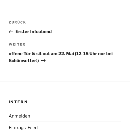
Beitragsnavigation
Vorheriger
ZURÜCK
Beitrag
Erster Infoabend
Nächster
WEITER
Beitrag
offene Tür & sit out am 22. Mai (12-15 Uhr nur bei
Schönwetter!)
INTERN
Anmelden
Eintrags-Feed